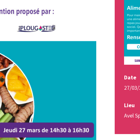
Date
27/03/
Lieu
Avel S