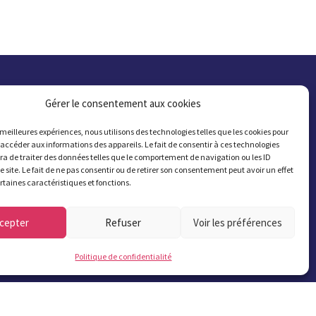
Gérer le consentement aux cookies
s meilleures expériences, nous utilisons des technologies telles que les cookies pour
 accéder aux informations des appareils. Le fait de consentir à ces technologies
a de traiter des données telles que le comportement de navigation ou les ID
e site. Le fait de ne pas consentir ou de retirer son consentement peut avoir un effet
ertaines caractéristiques et fonctions.
cepter
Refuser
Voir les préférences
Bulletins municipaux
Politique de confidentialité
S'abonner