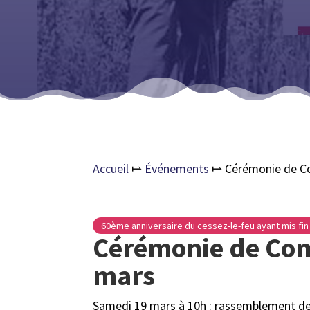
Accueil
⥛
Événements
⥛
Cérémonie de 
60ème anniversaire du cessez-le-feu ayant mis fin 
Cérémonie de Co
mars
Samedi 19 mars à 10h : rassemblement deva