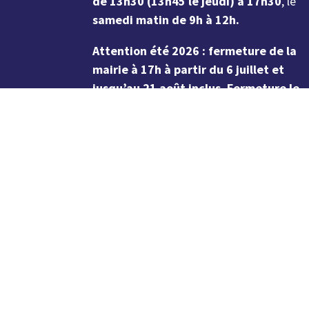
de 13h30 (13h45 le jeudi) à 17h30
, le
samedi matin de 9h à 12h.
Attention été 2026 : fermeture de la
mairie à 17h à partir du 6 juillet et
jusqu’au 21 août inclus. Fermeture le
samedi du 11 juillet au 22 août inclus.
02 98 37 57 57
Contact