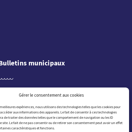
Bulletins municipaux
S'abonner
Gérer le consentement aux cookies
s meilleures expériences, nous utilisons des technologies telles que les cookies pour
 accéder aux informations des appareils. Le fait de consentir à ces technologies
a de traiter des données telles que le comportement de navigation ou les ID
e site. Le fait de ne pas consentir ou de retirer son consentement peut avoir un effet
ertaines caractéristiques et fonctions.