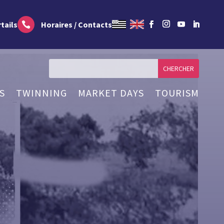
tails
Horaires / Contacts

S
TWINNING
MARKET DAYS
TOURISM