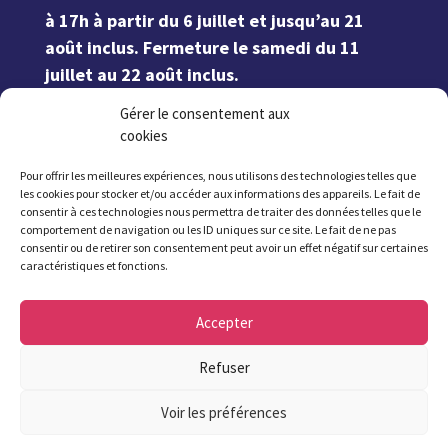
à 17h à partir du 6 juillet et jusqu’au 21
août inclus. Fermeture le samedi du 11
juillet au 22 août inclus.
Gérer le consentement aux
02 98 37 57 57
cookies
Pour offrir les meilleures expériences, nous utilisons des technologies telles que
les cookies pour stocker et/ou accéder aux informations des appareils. Le fait de
consentir à ces technologies nous permettra de traiter des données telles que le
comportement de navigation ou les ID uniques sur ce site. Le fait de ne pas
consentir ou de retirer son consentement peut avoir un effet négatif sur certaines
caractéristiques et fonctions.
Contact
Accepter
Les plus lus
Refuser
Voir les préférences