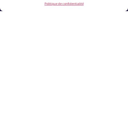
Politique de confidentialité
Offres publiques
Offres d'emplois
Marchés publics
Bulletins municipaux
S'abonner