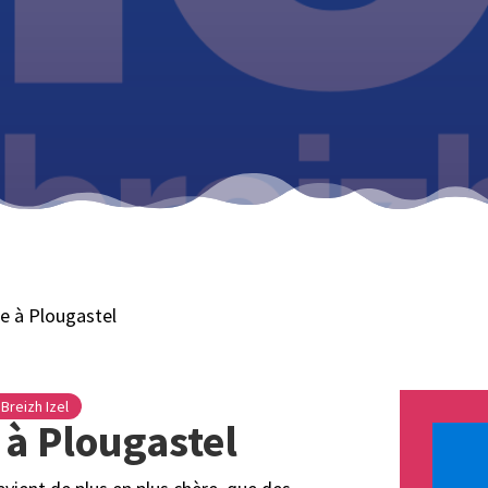
le à Plougastel
Breizh Izel
 à Plougastel