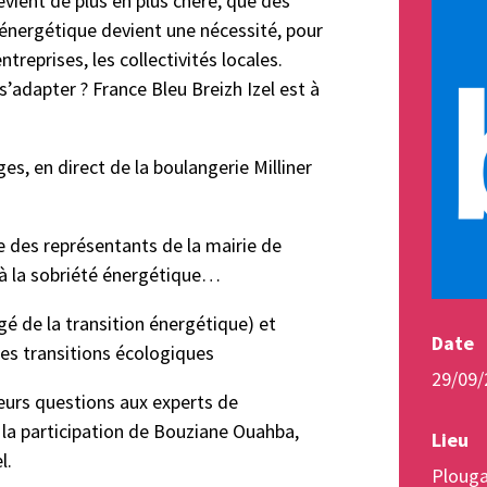
evient de plus en plus chère, que des
é énergétique devient une nécessité, pour
entreprises, les collectivités locales.
dapter ? France Bleu Breizh Izel est à
es, en direct de la boulangerie Milliner
e des représentants de la mairie de
 à la sobriété énergétique…
gé de la transition énergétique) et
Date
es transitions écologiques
29/09/
eurs questions aux experts de
 la participation de Bouziane Ouahba,
Lieu
l.
Plouga