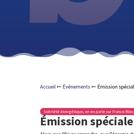
Accueil
⥛
Événements
⥛
Émission spécia
Sobriété énergétique, on en parle sur France Bleu 
Émission spéciale