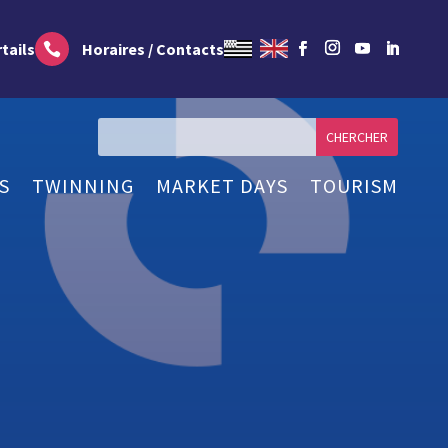
tails
Horaires / Contacts

S
TWINNING
MARKET DAYS
TOURISM