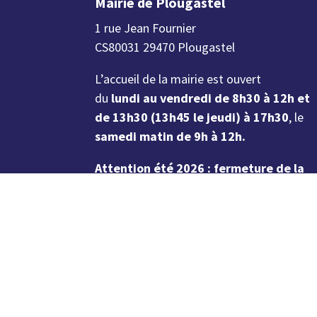
Mairie de Plougastel
1 rue Jean Fournier
CS80031 29470 Plougastel
L’accueil de la mairie est ouvert
du
lundi au vendredi de 8h30 à 12h et
de 13h30 (13h45 le jeudi) à 17h30
, le
samedi matin de 9h à 12h.
Attention été 2026 : fermeture de la
mairie à 17h à partir du 6 juillet et
jusqu’au 21 août inclus. Fermeture le
samedi du 11 juillet au 22 août inclus.
02 98 37 57 57