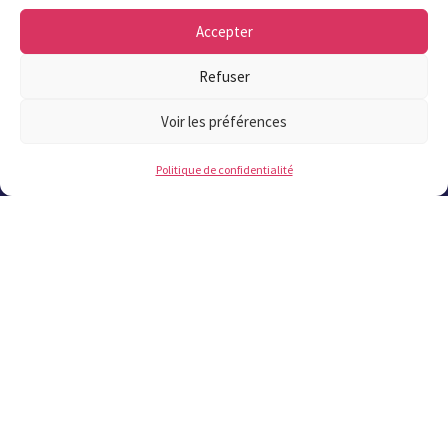
juillet au 22 août inclus.
Accepter
Refuser
02 98 37 57 57
Voir les préférences
Politique de confidentialité
Contact
Les plus lus
Offres publiques