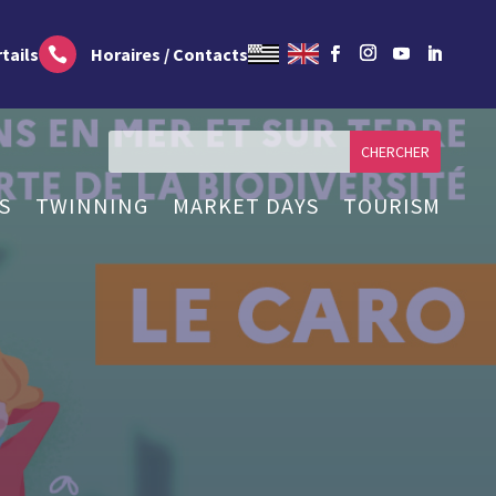
tails
Horaires / Contacts

S
TWINNING
MARKET DAYS
TOURISM