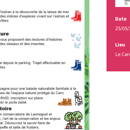
Date
25/05/
Lieu
Le Car