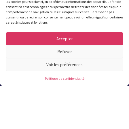
les cookies pour stocker et/ou accéder aux informations des appareils. Le fait de
13h30 (13h45 le jeudi) à 17h30
, le
samedi
consentir à ces technologies nous permettra de traiter des données telles que le
matin de 9h à 12h.
comportement de navigation ou les ID uniques sur ce site. Le fait de ne pas
consentir ou de retirer son consentement peut avoir un effet négatif sur certaines
caractéristiques et fonctions.
Attention été 2026 : fermeture de la mairie
à 17h à partir du 6 juillet et jusqu’au 21
Accepter
août inclus. Fermeture le samedi du 11
juillet au 22 août inclus.
Refuser
02 98 37 57 57
Voir les préférences
Politique de confidentialité
Contact
Les plus lus