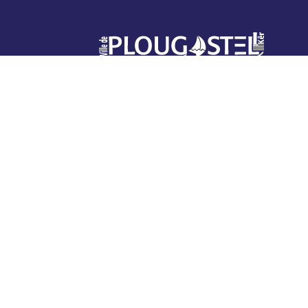
Mairie de Plougastel
1 rue Jean Fournier
CS80031 29470 Plougastel
L’accueil de la mairie est ouvert
du
lundi au vendredi de 8h30 à 12h et
de 13h30 (13h45 le jeudi) à 17h30
, le
samedi matin de 9h à 12h.
Attention été 2026 : fermeture de la
mairie à 17h à partir du 6 juillet et
jusqu’au 21 août inclus. Fermeture le
samedi du 11 juillet au 22 août inclus.