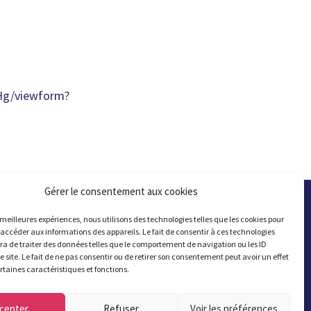
Hg/viewform?
Gérer le consentement aux cookies
s meilleures expériences, nous utilisons des technologies telles que les cookies pour
 accéder aux informations des appareils. Le fait de consentir à ces technologies
a de traiter des données telles que le comportement de navigation ou les ID
e site. Le fait de ne pas consentir ou de retirer son consentement peut avoir un effet
ertaines caractéristiques et fonctions.
cepter
Refuser
Voir les préférences