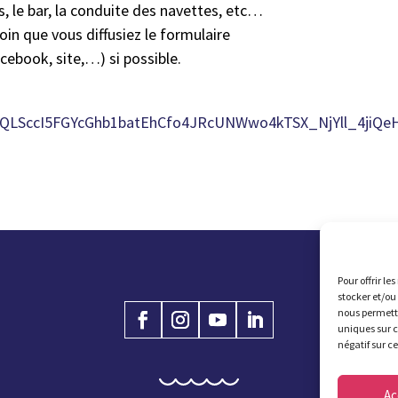
s, le bar, la conduite des navettes, etc…
oin que vous diffusiez le formulaire
acebook, site,…) si possible.
AIpQLSccI5FGYcGhb1batEhCfo4JRcUNWwo4kTSX_NjYll_4jiQe
Pour offrir le
stocker et/ou
nous permettr
uniques sur c
négatif sur c
Ac