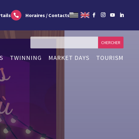
tails
Horaires / Contacts

S
TWINNING
MARKET DAYS
TOURISM