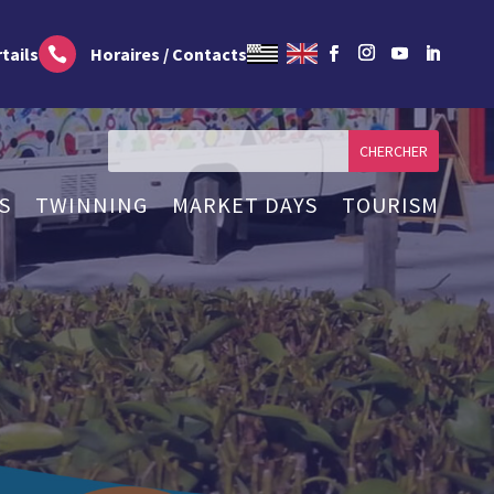
tails
Horaires / Contacts

S
TWINNING
MARKET DAYS
TOURISM