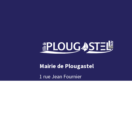
Mairie de Plougastel
1 rue Jean Fournier
CS80031 29470 Plougastel
L’accueil de la mairie est ouvert
du
lundi au vendredi de 8h30 à 12h et
de 13h30 (13h45 le jeudi) à 17h30
, le
samedi matin de 9h à 12h.