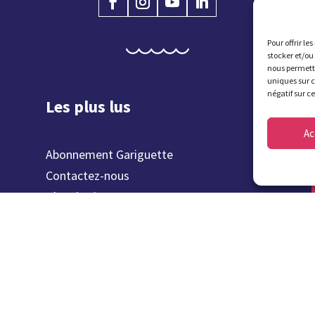
Pour offrir le
stocker et/ou
nous permettr
uniques sur c
négatif sur c
Les plus lus
Ac
Abonnement Gariguette
Contactez-nous
Plan du site
Inclusion numérique
Offres publiques
Offres d'emplois
Marchés publics