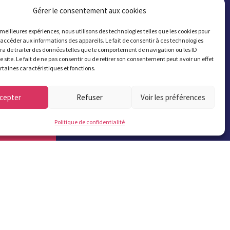
Gérer le consentement aux cookies
s meilleures expériences, nous utilisons des technologies telles que les cookies pour
 accéder aux informations des appareils. Le fait de consentir à ces technologies
a de traiter des données telles que le comportement de navigation ou les ID
e site. Le fait de ne pas consentir ou de retirer son consentement peut avoir un effet
ertaines caractéristiques et fonctions.
Bulletins municipaux
cepter
Refuser
Voir les préférences
Politique de confidentialité
S'abonner