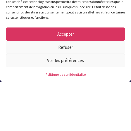
consentir à ces technologies nous permettra de traiter des données telles que le
02 98 37 57 57
comportement de navigation ou les ID uniques sur ce site. Le fait de ne pas
consentir ou de retirer son consentement peut avoir un effet négatif sur certaines
caractéristiques et fonctions.
Accepter
Refuser
Contact
!
Voir les préférences
Les plus lus
Politique de confidentialité
Offres publiques
Offres d'emplois
Marchés publics