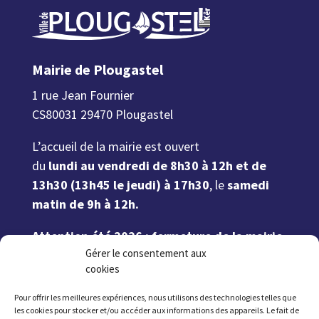
Mairie de Plougastel
1 rue Jean Fournier
CS80031 29470 Plougastel
L’accueil de la mairie est ouvert
du
lundi au vendredi de 8h30 à 12h et de
13h30 (13h45 le jeudi) à 17h30
, le
samedi
matin de 9h à 12h.
Attention été 2026 : fermeture de la mairie
Gérer le consentement aux
à 17h à partir du 6 juillet et jusqu’au 21
cookies
août inclus. Fermeture le samedi du 11
juillet au 22 août inclus.
Pour offrir les meilleures expériences, nous utilisons des technologies telles que
les cookies pour stocker et/ou accéder aux informations des appareils. Le fait de