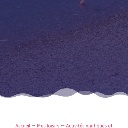
Accueil
⥛
Mes loisirs
⥛
Activités nautiques et