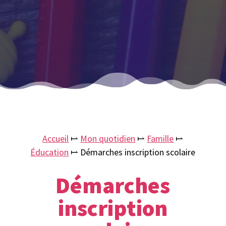
Accueil
⥛
Mon quotidien
⥛
Famille
⥛
Éducation
⥛
Démarches inscription scolaire
Démarches
inscription