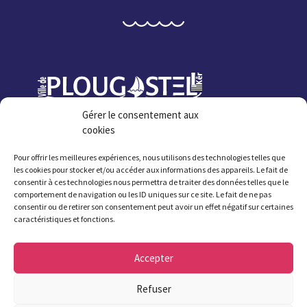
Gérer le consentement aux
cookies
Mairie de Plougastel
1 rue Jean Fournier
Pour offrir les meilleures expériences, nous utilisons des technologies telles que
les cookies pour stocker et/ou accéder aux informations des appareils. Le fait de
CS80031 29470 Plougastel
consentir à ces technologies nous permettra de traiter des données telles que le
comportement de navigation ou les ID uniques sur ce site. Le fait de ne pas
L’accueil de la mairie est ouvert
consentir ou de retirer son consentement peut avoir un effet négatif sur certaines
caractéristiques et fonctions.
du
lundi au vendredi de 8h30 à 12h et de
13h30 (13h45 le jeudi) à 17h30
, le
samedi
Accepter
matin de 9h à 12h.
Refuser
Attention été 2026 : fermeture de la mairie