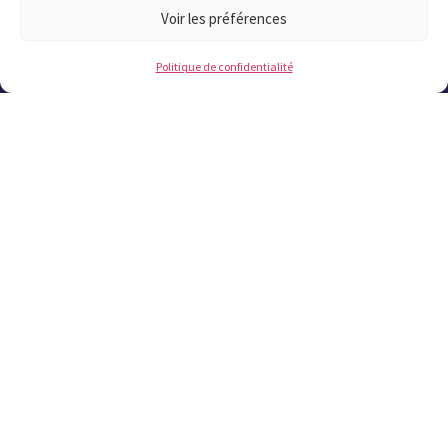
à 17h à partir du 6 juillet et jusqu’au 21
!
Voir les préférences
août inclus. Fermeture le samedi du 11
juillet au 22 août inclus.
Politique de confidentialité
02 98 37 57 57
Contact
Les plus lus