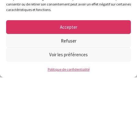
consentir ou de retirer son consentement peut avoir un effet négatif sur certaines
caractéristiques et fonctions.
ABGRALL Romain
Accepter
6ème Adjoint en charge de l’urbanisme
Refuser
!
Voir les préférences
Politique de confidentialité