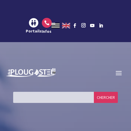
Aller au contenu
Aller à la navigation
Aller à la recherche

Portails
Infos