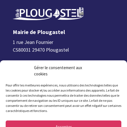
Mairie de Plougastel
1 rue Jean Fournier
CS80031 29470 Plougastel
L’accueil de la mairie est ouvert
Gérer le consentement aux
du
lundi au vendredi de 8h30 à 12h et de
cookies
13h30 (13h45 le jeudi) à 17h30
, le
samedi
matin de 9h à 12h.
Pour offrir les meilleures expériences, nous utilisons des technologies telles que
les cookies pour stocker et/ou accéder aux informations des appareils. Le fait de
consentir à ces technologies nous permettra de traiter des données telles que le
Attention été 2026 : fermeture de la mairie
comportement de navigation ou les ID uniques sur ce site. Le fait de ne pas
à 17h à partir du 6 juillet et jusqu’au 21
consentir ou de retirer son consentement peut avoir un effet négatif sur certaines
caractéristiques et fonctions.
août inclus. Fermeture le samedi du 11
juillet au 22 août inclus.
Accepter