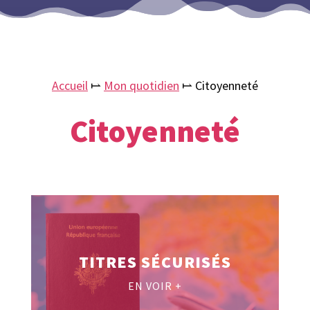
Accueil
⥛
Mon quotidien
⥛
Citoyenneté
Citoyenneté
TITRES SÉCURISÉS
EN VOIR +