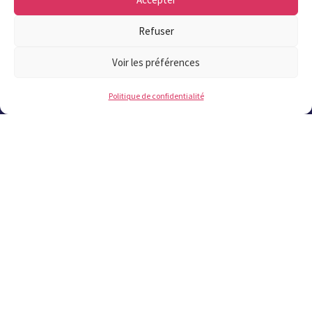
02 98 37 57 57
Refuser
!
Voir les préférences
Politique de confidentialité
Contact
Les plus lus
Offres publiques
Offres d'emplois
Marchés publics