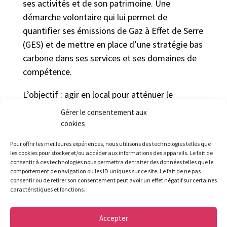
ses activités et de son patrimoine. Une
démarche volontaire qui lui permet de
quantifier ses émissions de Gaz à Effet de Serre
(GES) et de mettre en place d’une stratégie bas
carbone dans ses services et ses domaines de
compétence.
L’objectif : agir en local pour atténuer le
changement climatique, contribuer à l’échelle
Gérer le consentement aux
de la collectivité aux objectifs de neutralité
cookies
carbone du Plan Climat Air Energie Territorial.
Pour offrir les meilleures expériences, nous utilisons des technologies telles que
les cookies pour stocker et/ou accéder aux informations des appareils. Le fait de
Retrouvez
ICI la synthèse de son bilan carbone
consentir à ces technologies nous permettra de traiter des données telles que le
2023
comportement de navigation ou les ID uniques sur ce site. Le fait de ne pas
consentir ou de retirer son consentement peut avoir un effet négatif sur certaines
caractéristiques et fonctions.
Accepter