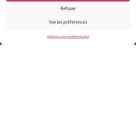
Refuser
!
Voir les préférences
Politique de confidentialité
Mairie de Plougastel
1 rue Jean Fournier
CS80031 29470 Plougastel