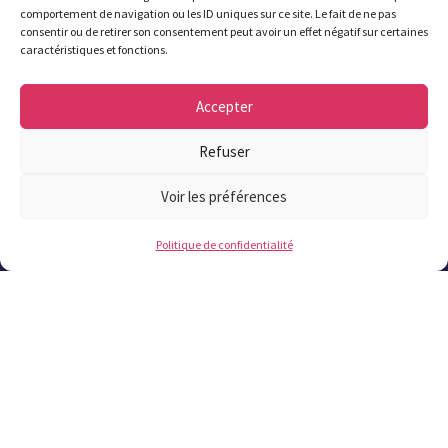
matin de 9h à 12h.
comportement de navigation ou les ID uniques sur ce site. Le fait de ne pas
consentir ou de retirer son consentement peut avoir un effet négatif sur certaines
Attention été 2026 : fermeture de la mairie
caractéristiques et fonctions.
à 17h à partir du 6 juillet et jusqu’au 21
août inclus. Fermeture le samedi du 11
Accepter
juillet au 22 août inclus.
Refuser
02 98 37 57 57
!
Voir les préférences
Politique de confidentialité
Contact
Les plus lus