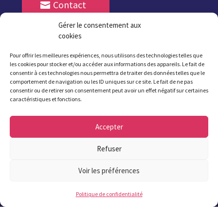
Contact
Gérer le consentement aux
Les plus lus
cookies
Pour offrir les meilleures expériences, nous utilisons des technologies telles que
les cookies pour stocker et/ou accéder aux informations des appareils. Le fait de
consentir à ces technologies nous permettra de traiter des données telles que le
comportement de navigation ou les ID uniques sur ce site. Le fait de ne pas
consentir ou de retirer son consentement peut avoir un effet négatif sur certaines
Offres publiques
caractéristiques et fonctions.
Offres d'emplois
Accepter
Marchés publics
Refuser
Voir les préférences
Politique de confidentialité
Bulletins municipaux