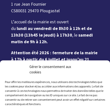
1 rue Jean Fournier
CS80031 29470 Plougastel
L’accueil de la mairie est ouvert
du
lundi au vendredi de 8h30 à 12h et de
13h30 (13h45 le jeudi) à 17h30
, le
samedi
matin de 9h à 12h.
Attention été 2026 : fermeture de la mairie
à 17h à partir du 6 juillet et jusqu’au 21
août inclus. Fermeture le samedi du 11
Gérer le consentement aux
juillet au 22 août inclus.
cookies
Pour offrir les meilleures expériences, nous utilisons des technologies telles que
02 98 37 57 57
les cookies pour stocker et/ou accéder aux informations des appareils. Le fait de
consentir à ces technologies nous permettra de traiter des données telles que le
comportement de navigation ou les ID uniques sur ce site. Le fait de ne pas
consentir ou de retirer son consentement peut avoir un effet négatif sur certaines
caractéristiques et fonctions.