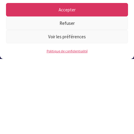
Accepter
Contact
Refuser
Les plus lus
Voir les préférences
Politique de confidentialité
Offres publiques
Offres d'emplois
Marchés publics