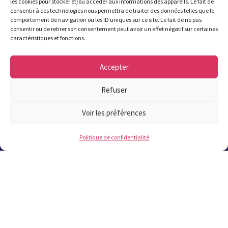
les cookies pour stocker et/ou accéder aux informations des appareils. Le fait de
consentir à ces technologies nous permettra de traiter des données telles que le
comportement de navigation ou les ID uniques sur ce site. Le fait de ne pas
consentir ou de retirer son consentement peut avoir un effet négatif sur certaines
caractéristiques et fonctions.
Accepter
Refuser
Mairie de Plougastel
Voir les préférences
1 rue Jean Fournier
CS80031 29470 Plougastel
Politique de confidentialité
L’accueil de la mairie est ouvert
du
lundi au vendredi de 8h30 à 12h et de
13h30 (13h45 le jeudi) à 17h30
, le
samedi
matin de 9h à 12h.
Attention été 2026 : fermeture de la mairie