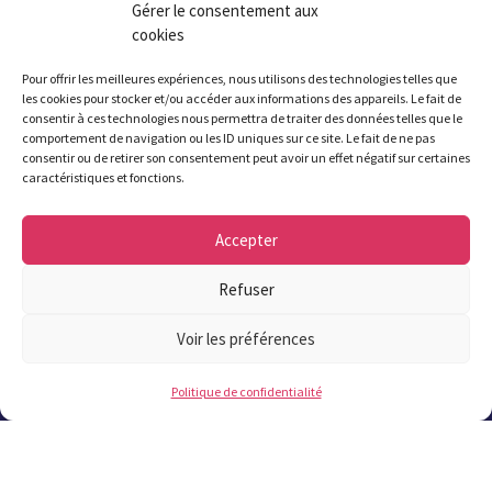
Gérer le consentement aux
Attention été 2026 : fermeture de la mairie
cookies
à 17h à partir du 6 juillet et jusqu’au 21
Pour offrir les meilleures expériences, nous utilisons des technologies telles que
août inclus. Fermeture le samedi du 11
les cookies pour stocker et/ou accéder aux informations des appareils. Le fait de
juillet au 22 août inclus.
consentir à ces technologies nous permettra de traiter des données telles que le
comportement de navigation ou les ID uniques sur ce site. Le fait de ne pas
consentir ou de retirer son consentement peut avoir un effet négatif sur certaines
02 98 37 57 57
caractéristiques et fonctions.
Accepter
Refuser
Contact
Voir les préférences
Politique de confidentialité
Les plus lus