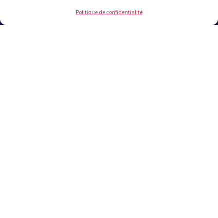
Contact
Politique de confidentialité
Les plus lus
Offres publiques
Offres d'emplois
Marchés publics
Bulletins municipaux