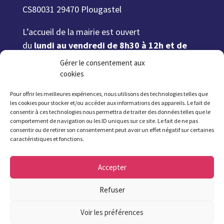
CS80031 29470 Plougastel
L’accueil de la mairie est ouvert
du
lundi au vendredi de 8h30 à 12h et de
13h30 (13h45 le jeudi) à 17h30
, le
samedi
Gérer le consentement aux
matin de 9h à 12h.
cookies
Attention été 2026 : fermeture de la mairie
Pour offrir les meilleures expériences, nous utilisons des technologies telles que
les cookies pour stocker et/ou accéder aux informations des appareils. Le fait de
à 17h à partir du 6 juillet et jusqu’au 21
consentir à ces technologies nous permettra de traiter des données telles que le
août inclus. Fermeture le samedi du 11
comportement de navigation ou les ID uniques sur ce site. Le fait de ne pas
consentir ou de retirer son consentement peut avoir un effet négatif sur certaines
juillet au 22 août inclus.
caractéristiques et fonctions.
02 98 37 57 57
Accepter
Refuser
Voir les préférences