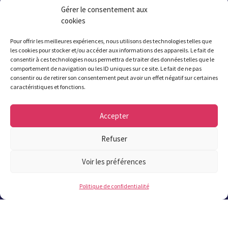
Gérer le consentement aux
cookies
Pour offrir les meilleures expériences, nous utilisons des technologies telles que
les cookies pour stocker et/ou accéder aux informations des appareils. Le fait de
consentir à ces technologies nous permettra de traiter des données telles que le
comportement de navigation ou les ID uniques sur ce site. Le fait de ne pas
consentir ou de retirer son consentement peut avoir un effet négatif sur certaines
Mairie de Plougastel
caractéristiques et fonctions.
1 rue Jean Fournier
CS80031 29470 Plougastel
Accepter
L’accueil de la mairie est ouvert
Refuser
du
lundi au vendredi de 8h30 à 12h et de
Voir les préférences
13h30 (13h45 le jeudi) à 17h30
, le
samedi
matin de 9h à 12h.
Politique de confidentialité
Attention été 2026 : fermeture de la mairie
à 17h à partir du 6 juillet et jusqu’au 21