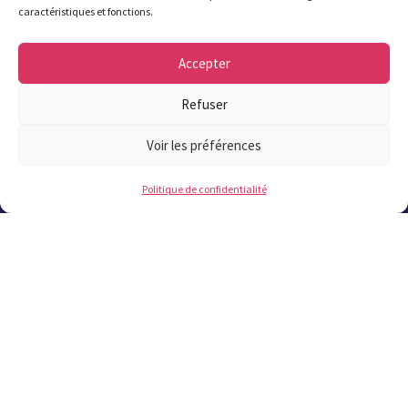
caractéristiques et fonctions.
Accepter
Refuser
Mairie de Plougastel
1 rue Jean Fournier
Voir les préférences
CS80031 29470 Plougastel
Politique de confidentialité
L’accueil de la mairie est ouvert
du
lundi au vendredi de 8h30 à 12h et de
13h30 (13h45 le jeudi) à 17h30
, le
samedi
matin de 9h à 12h.
Attention été 2026 : fermeture de la mairie
à 17h à partir du 6 juillet et jusqu’au 21
août inclus. Fermeture le samedi du 11
juillet au 22 août inclus.