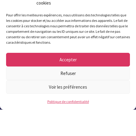
CS80031 29470 Plougastel
cookies
L’accueil de la mairie est ouvert
Pour offrir les meilleures expériences, nous utilisons des technologies telles que
les cookies pour stocker et/ou accéder aux informations des appareils. Le fait de
du
lundi au vendredi de 8h30 à 12h et de
consentir à ces technologies nous permettra de traiter des données telles que le
13h30 (13h45 le jeudi) à 17h30
, le
samedi
comportement de navigation ou les ID uniques sur ce site. Le fait de ne pas
consentir ou de retirer son consentement peut avoir un effet négatif sur certaines
matin de 9h à 12h.
caractéristiques et fonctions.
Attention été 2026 : fermeture de la mairie
Accepter
à 17h à partir du 6 juillet et jusqu’au 21
août inclus. Fermeture le samedi du 11
Refuser
juillet au 22 août inclus.
Voir les préférences
02 98 37 57 57
Politique de confidentialité