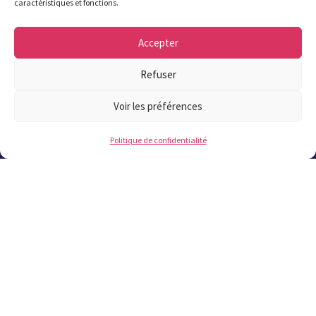
caractéristiques et fonctions.
CS80031 29470 Plougastell
Accepter
Digor e vez burev degemer an ti-kêr eus al
Lun
d’ar Gwener eus 8e30 a.m. da 12e hag eus
Refuser
1e30 g.m. da 5e30 g.m., d’ar Sadorn vintin
eus 9e da 12e.
Voir les préférences
02 98 37 57 57
Politique de confidentialité
Darempred