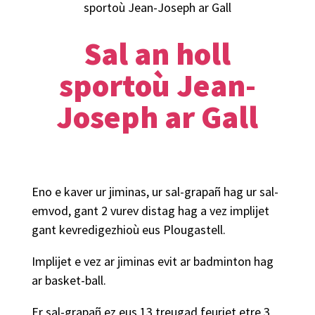
sportoù Jean-Joseph ar Gall
Sal an holl
sportoù Jean-
Joseph ar Gall
Eno e kaver ur jiminas, ur sal-grapañ hag ur sal-
emvod, gant 2 vurev distag hag a vez implijet
gant kevredigezhioù eus Plougastell.
Implijet e vez ar jiminas evit ar badminton hag
ar basket-ball.
Er sal-grapañ ez eus 13 treugad feuriet etre 3