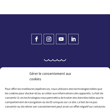
Gérer le consentement aux
cookies
Pour offrir les meilleures expériences, nous utilisons des technologies telles que
les cookies pour stocker et/ou accéder aux informations des appareils. Le fait de
consentir à ces technologies nous permettra de traiter des données telles que le
Ti-kêr Plougastell
comportement de navigation ou les ID uniques sur ce site. Le fait de ne pas
consentir ou de retirer son consentement peut avoir un effet négatif sur certaines
1 straed Jean Fournier