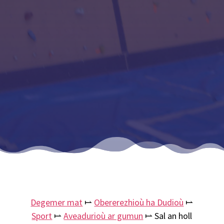
Degemer mat
⥛
Obererezhioù ha Dudioù
⥛
Sport
⥛
Aveadurioù ar gumun
⥛
Sal an holl