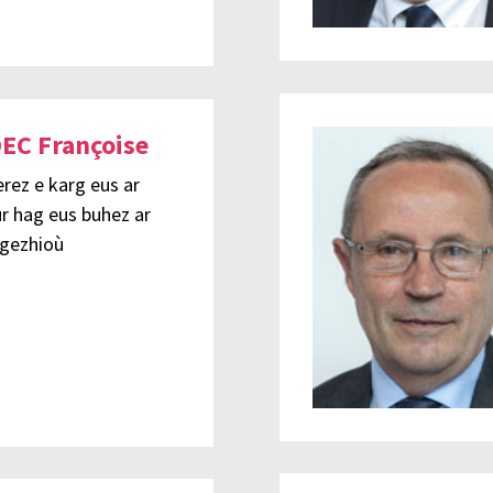
EC Françoise
rez e karg eus ar
r hag eus buhez ar
igezhioù