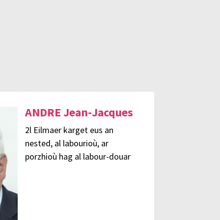
ANDRE Jean-Jacques
2l Eilmaer karget eus an
nested, al labourioù, ar
porzhioù hag al labour-douar