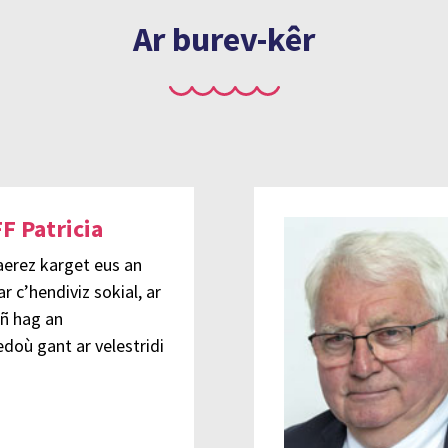
Ar burev-kêr
F Patricia
aerez karget eus an
 ar c’hendiviz sokial, ar
iñ hag an
doù gant ar velestridi