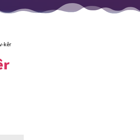
v-kêr
êr