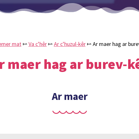
emer mat
⥛
Va c’hêr
⥛
Ar c’huzul-kêr
⥛
Ar maer hag ar bure
r maer hag ar burev-k
Ar maer