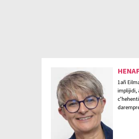
HENAF
1añ Eilm
implijidi,
c’hehent
darempre