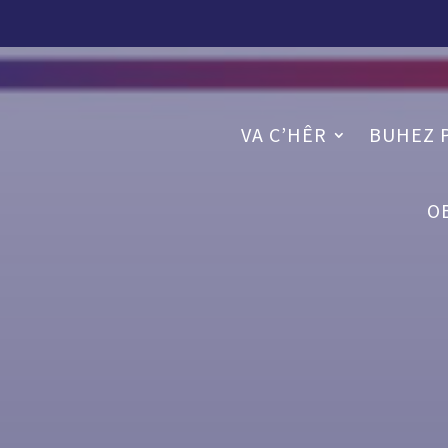
VA C’HÊR
BUHEZ 
O