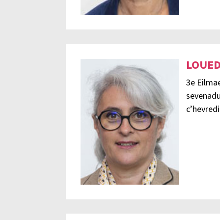
LOUED
3e Eilmae
sevenadu
c’hevred