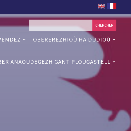
PEMDEZ
OBEREREZHIOÙ HA DUDIOÙ
BER ANAOUDEGEZH GANT PLOUGASTELL